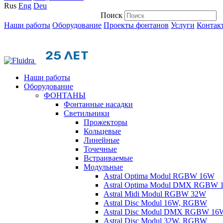
Rus
Eng
Deu
Поиск
Наши работы
Оборудование
Проекты фонтанов
Услуги
Контак
Наши работы
Оборудование
ФОНТАНЫ
Фонтанные насадки
Cветильники
Прожекторы
Кольцевые
Линейные
Точечные
Встраиваемые
Модульные
Astral Optima Modul RGBW 16W
Astral Optima Modul DMX RGBW
Astral Midi Modul RGBW 32W
Astral Disc Modul 16W, RGBW
Astral Disc Modul DMX RGBW 16
Astral Disc Modul 32W, RGBW