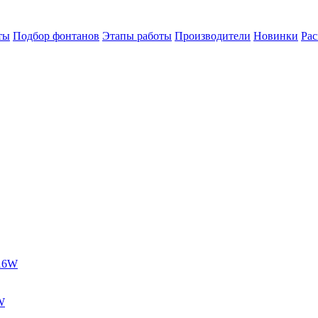
ты
Подбор фонтанов
Этапы работы
Производители
Новинки
Ра
 16W
W