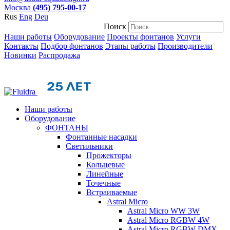
Москва
(495) 795-00-17
Rus
Eng
Deu
Поиск
Наши работы
Оборудование
Проекты фонтанов
Услуги
Контакты
Подбор фонтанов
Этапы работы
Производители
Новинки
Распродажа
Наши работы
Оборудование
ФОНТАНЫ
Фонтанные насадки
Cветильники
Прожекторы
Кольцевые
Линейные
Точечные
Встраиваемые
Astral Micro
Astral Micro WW 3W
Astral Micro RGBW 4W
Astral Micro RGBW DMX