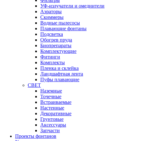
Фильтры
УФ-излучатели и омеднители
Аэраторы
Cкиммеры
Водные пылесосы
Плавающие фонтаны
Подсветка
Обогрев пруда
Биопрепараты
Комплектующие
Фитинги
Комплекты
Пленка и склейка
Ландшафтная лента
Пуфы плавающие
СВЕТ
Наземные
Точечные
Встраиваемые
Настенные
Декоративные
Грунтовые
Аксессуары
Запчасти
Проекты фонтанов