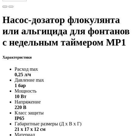
Насос-дозатор флокулянта
или альгицида для фонтанов
с недельным таймером MP1
Характеристики
Расход max
0,25 л/ч
Давление max
1 бар
Мощность
10 Вт
Напряжение
220 В
Класс защиты
IP65
Габаритные размеры (Д х В х Г)
21 х 17 х 12 см
Материал