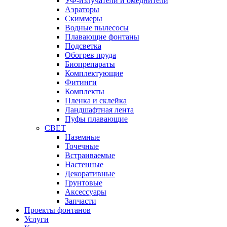
УФ-излучатели и омеднители
Аэраторы
Cкиммеры
Водные пылесосы
Плавающие фонтаны
Подсветка
Обогрев пруда
Биопрепараты
Комплектующие
Фитинги
Комплекты
Пленка и склейка
Ландшафтная лента
Пуфы плавающие
СВЕТ
Наземные
Точечные
Встраиваемые
Настенные
Декоративные
Грунтовые
Аксессуары
Запчасти
Проекты фонтанов
Услуги