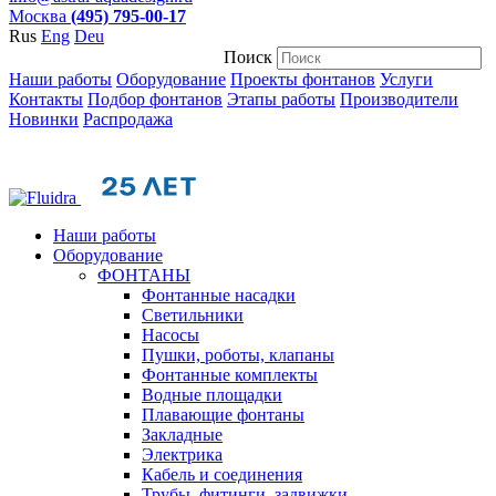
Москва
(495) 795-00-17
Rus
Eng
Deu
Поиск
Наши работы
Оборудование
Проекты фонтанов
Услуги
Контакты
Подбор фонтанов
Этапы работы
Производители
Новинки
Распродажа
Наши работы
Оборудование
ФОНТАНЫ
Фонтанные насадки
Cветильники
Насосы
Пушки, роботы, клапаны
Фонтанные комплекты
Водные площадки
Плавающие фонтаны
Закладные
Электрика
Кабель и соединения
Трубы, фитинги, задвижки