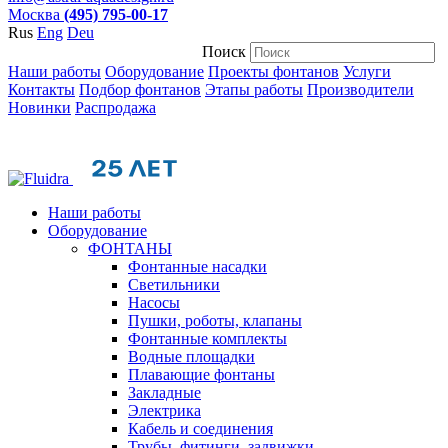
Москва
(495) 795-00-17
Rus
Eng
Deu
Поиск
Наши работы
Оборудование
Проекты фонтанов
Услуги
Контакты
Подбор фонтанов
Этапы работы
Производители
Новинки
Распродажа
Наши работы
Оборудование
ФОНТАНЫ
Фонтанные насадки
Cветильники
Насосы
Пушки, роботы, клапаны
Фонтанные комплекты
Водные площадки
Плавающие фонтаны
Закладные
Электрика
Кабель и соединения
Трубы, фитинги, задвижки