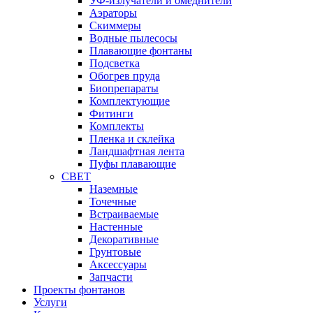
УФ-излучатели и омеднители
Аэраторы
Cкиммеры
Водные пылесосы
Плавающие фонтаны
Подсветка
Обогрев пруда
Биопрепараты
Комплектующие
Фитинги
Комплекты
Пленка и склейка
Ландшафтная лента
Пуфы плавающие
СВЕТ
Наземные
Точечные
Встраиваемые
Настенные
Декоративные
Грунтовые
Аксессуары
Запчасти
Проекты фонтанов
Услуги