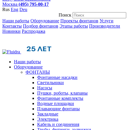
Москва
(495) 795-00-17
Rus
Eng
Deu
Поиск
Наши работы
Оборудование
Проекты фонтанов
Услуги
Контакты
Подбор фонтанов
Этапы работы
Производители
Новинки
Распродажа
Наши работы
Оборудование
ФОНТАНЫ
Фонтанные насадки
Cветильники
Насосы
Пушки, роботы, клапаны
Фонтанные комплекты
Водные площадки
Плавающие фонтаны
Закладные
Электрика
Кабель и соединения
Трубы, фитинги, задвижки