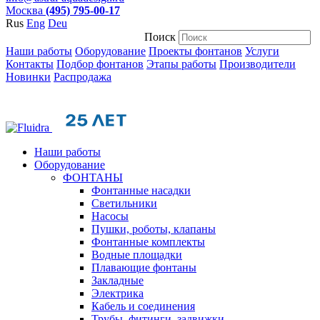
Москва
(495) 795-00-17
Rus
Eng
Deu
Поиск
Наши работы
Оборудование
Проекты фонтанов
Услуги
Контакты
Подбор фонтанов
Этапы работы
Производители
Новинки
Распродажа
Наши работы
Оборудование
ФОНТАНЫ
Фонтанные насадки
Cветильники
Насосы
Пушки, роботы, клапаны
Фонтанные комплекты
Водные площадки
Плавающие фонтаны
Закладные
Электрика
Кабель и соединения
Трубы, фитинги, задвижки