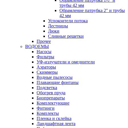
Обрамление патрубка 1½" и
трубы 42 мм
Обрамление патрубка 2" и трубы
42 мм
Успокоители потока
Лестницы
Люки
Сливные решетки
Прочее
ВОДОЕМЫ
Насосы
Фильтры
УФ-излучатели и омеднители
Аэраторы
Cкиммеры
Водные пылесосы
Плавающие фонтаны
Подсветка
Обогрев пруда
Биопрепараты
Комплектующие
Фитинги
Комплекты
Пленка и склейка
Ландшафтная лента