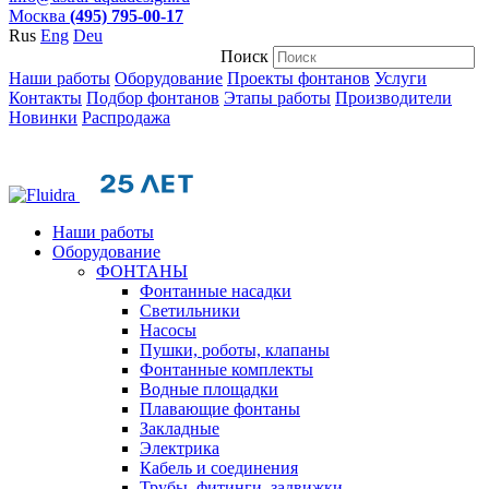
Москва
(495) 795-00-17
Rus
Eng
Deu
Поиск
Наши работы
Оборудование
Проекты фонтанов
Услуги
Контакты
Подбор фонтанов
Этапы работы
Производители
Новинки
Распродажа
Наши работы
Оборудование
ФОНТАНЫ
Фонтанные насадки
Cветильники
Насосы
Пушки, роботы, клапаны
Фонтанные комплекты
Водные площадки
Плавающие фонтаны
Закладные
Электрика
Кабель и соединения
Трубы, фитинги, задвижки