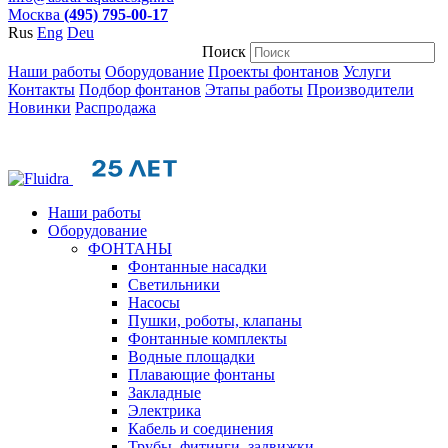
Москва
(495) 795-00-17
Rus
Eng
Deu
Поиск
Наши работы
Оборудование
Проекты фонтанов
Услуги
Контакты
Подбор фонтанов
Этапы работы
Производители
Новинки
Распродажа
Наши работы
Оборудование
ФОНТАНЫ
Фонтанные насадки
Cветильники
Насосы
Пушки, роботы, клапаны
Фонтанные комплекты
Водные площадки
Плавающие фонтаны
Закладные
Электрика
Кабель и соединения
Трубы, фитинги, задвижки