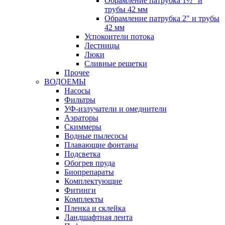
Обрамление патрубка 1½" и
трубы 42 мм
Обрамление патрубка 2" и трубы
42 мм
Успокоители потока
Лестницы
Люки
Сливные решетки
Прочее
ВОДОЕМЫ
Насосы
Фильтры
УФ-излучатели и омеднители
Аэраторы
Cкиммеры
Водные пылесосы
Плавающие фонтаны
Подсветка
Обогрев пруда
Биопрепараты
Комплектующие
Фитинги
Комплекты
Пленка и склейка
Ландшафтная лента