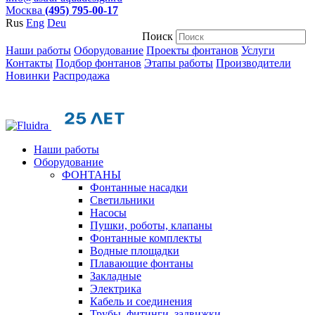
Москва
(495) 795-00-17
Rus
Eng
Deu
Поиск
Наши работы
Оборудование
Проекты фонтанов
Услуги
Контакты
Подбор фонтанов
Этапы работы
Производители
Новинки
Распродажа
Наши работы
Оборудование
ФОНТАНЫ
Фонтанные насадки
Cветильники
Насосы
Пушки, роботы, клапаны
Фонтанные комплекты
Водные площадки
Плавающие фонтаны
Закладные
Электрика
Кабель и соединения
Трубы, фитинги, задвижки