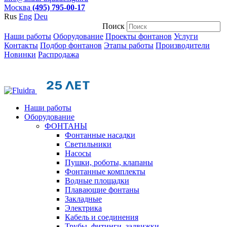
Москва
(495) 795-00-17
Rus
Eng
Deu
Поиск
Наши работы
Оборудование
Проекты фонтанов
Услуги
Контакты
Подбор фонтанов
Этапы работы
Производители
Новинки
Распродажа
Наши работы
Оборудование
ФОНТАНЫ
Фонтанные насадки
Cветильники
Насосы
Пушки, роботы, клапаны
Фонтанные комплекты
Водные площадки
Плавающие фонтаны
Закладные
Электрика
Кабель и соединения
Трубы, фитинги, задвижки