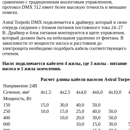
сравнению с традиционным аналоговым управлением,
протокол DMX 512 имеет более высокую точность и меньшие
помехи.
Astral Torpedo DMX подключается к драйверу, который в свою
очередь соединен с блоком питания постоянного тока 24–27
В. Драйвер и блок питания монтируются в щите управления,
который должен быть на небольшом удалении от фонтана. В
зависимости от мощности насоса и расстояния до
электрощита необходимо подобрать кабель соответствующего
сечения.
Насос подключается кабелем 4 жилы, где 3 жилы - питание
насоса и 1 жила заземления.
Расчет длины кабеля насосов Astral Torp
Напряжение 24В
Сечение, мм²
4x1,5
4x2,5
4х4,0
4х6,0
4x10,0
Мощность, Вт
150
15,0
30,0
40,0
50,0
250
10,0
15,0
25,0
40,0
50,0
400
10,0
20,0
30,0
50,0
600
10,0
15,0
30,0