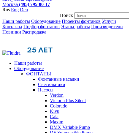
Москва
(495) 795-00-17
Rus
Eng
Deu
Поиск
Наши работы
Оборудование
Проекты фонтанов
Услуги
Контакты
Подбор фонтанов
Этапы работы
Производители
Новинки
Распродажа
Наши работы
Оборудование
ФОНТАНЫ
Фонтанные насадки
Cветильники
Насосы
Verdon
Victoria Plus Silent
Colorado
Kivu
Cala
Maxim
DMX Variable Pump
DF Submersible Pump