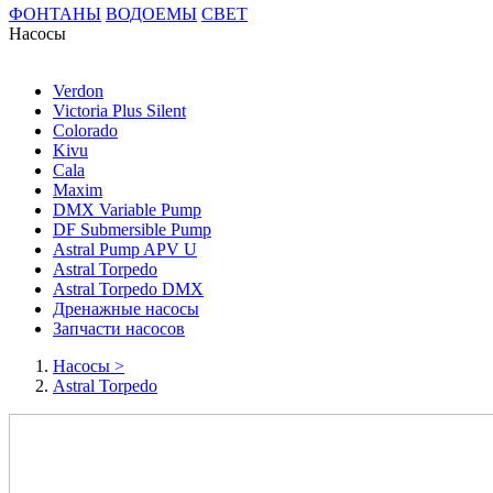
ФОНТАНЫ
ВОДОЕМЫ
СВЕТ
Насосы
Verdon
Victoria Plus Silent
Colorado
Kivu
Cala
Maxim
DMX Variable Pump
DF Submersible Pump
Astral Pump APV U
Astral Torpedo
Astral Torpedo DMX
Дренажные насосы
Запчасти насосов
Насосы
>
Astral Torpedo