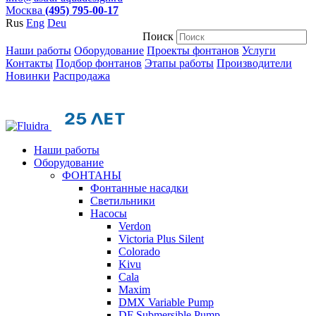
Москва
(495) 795-00-17
Rus
Eng
Deu
Поиск
Наши работы
Оборудование
Проекты фонтанов
Услуги
Контакты
Подбор фонтанов
Этапы работы
Производители
Новинки
Распродажа
Наши работы
Оборудование
ФОНТАНЫ
Фонтанные насадки
Cветильники
Насосы
Verdon
Victoria Plus Silent
Colorado
Kivu
Cala
Maxim
DMX Variable Pump
DF Submersible Pump