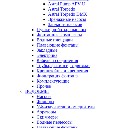
Astral Pump APV U
Astral Torpedo
Astral Torpedo DMX
Дренажные насосы
Запчасти насосов
Пушки, роботы, клапаны
Фонтанные комплекты
Водные площадки
Плавающие фонтаны
Закладные
Электрика
Кабель и соединения
Трубы, фитинги, задвижки
Кронштейны и крепления
Фильтрация фонтана
Комплектующие
Прочее
ВОДОЕМЫ
Насосы
Фильтры
УФ-излучатели и омеднители
Аэраторы
Cкиммеры
Водные пылесосы
Плавающие фонтаны