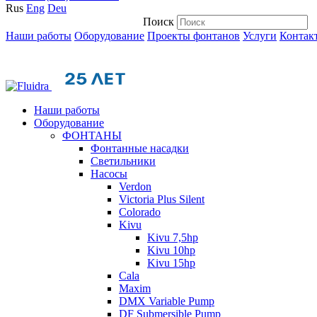
Rus
Eng
Deu
Поиск
Наши работы
Оборудование
Проекты фонтанов
Услуги
Контак
Наши работы
Оборудование
ФОНТАНЫ
Фонтанные насадки
Cветильники
Насосы
Verdon
Victoria Plus Silent
Colorado
Kivu
Kivu 7,5hp
Kivu 10hp
Kivu 15hp
Cala
Maxim
DMX Variable Pump
DF Submersible Pump