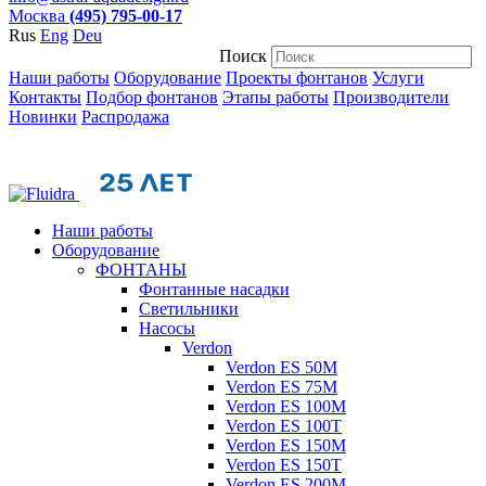
Москва
(495) 795-00-17
Rus
Eng
Deu
Поиск
Наши работы
Оборудование
Проекты фонтанов
Услуги
Контакты
Подбор фонтанов
Этапы работы
Производители
Новинки
Распродажа
Наши работы
Оборудование
ФОНТАНЫ
Фонтанные насадки
Cветильники
Насосы
Verdon
Verdon ES 50M
Verdon ES 75M
Verdon ES 100M
Verdon ES 100T
Verdon ES 150M
Verdon ES 150T
Verdon ES 200M