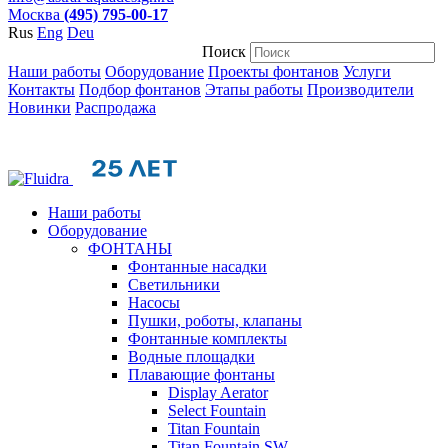
Москва
(495) 795-00-17
Rus
Eng
Deu
Поиск
Наши работы
Оборудование
Проекты фонтанов
Услуги
Контакты
Подбор фонтанов
Этапы работы
Производители
Новинки
Распродажа
Наши работы
Оборудование
ФОНТАНЫ
Фонтанные насадки
Cветильники
Насосы
Пушки, роботы, клапаны
Фонтанные комплекты
Водные площадки
Плавающие фонтаны
Display Aerator
Select Fountain
Titan Fountain
Titan Fountain SW