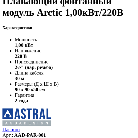
Плавающий фонтанный
модуль Arctic 1,00кВт/220В
Характеристики
Мощность
1,00 кВт
Напряжение
220 В
Присоединение
2½" (нар. резьба)
Длина кабеля
30 м
Размеры (Д х Ш х В)
90 х 90 х50 см
Гарантия
2 года
Паспорт
Арт.:
AAD-PAR-001