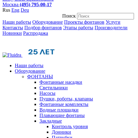
Москва
(495) 795-00-17
Rus
Eng
Deu
Поиск
Наши работы
Оборудование
Проекты фонтанов
Услуги
Контакты
Подбор фонтанов
Этапы работы
Производители
Новинки
Распродажа
Наши работы
Оборудование
ФОНТАНЫ
Фонтанные насадки
Cветильники
Насосы
Пушки, роботы, клапаны
Фонтанные комплекты
Водные площадки
Плавающие фонтаны
Закладные
Контроль уровня
Донники
Патрубки