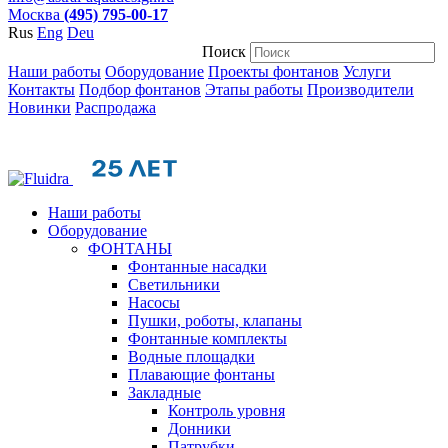
Москва
(495) 795-00-17
Rus
Eng
Deu
Поиск
Наши работы
Оборудование
Проекты фонтанов
Услуги
Контакты
Подбор фонтанов
Этапы работы
Производители
Новинки
Распродажа
Наши работы
Оборудование
ФОНТАНЫ
Фонтанные насадки
Cветильники
Насосы
Пушки, роботы, клапаны
Фонтанные комплекты
Водные площадки
Плавающие фонтаны
Закладные
Контроль уровня
Донники
Патрубки