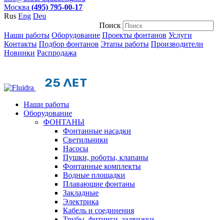
Москва
(495) 795-00-17
Rus
Eng
Deu
Поиск
Наши работы
Оборудование
Проекты фонтанов
Услуги
Контакты
Подбор фонтанов
Этапы работы
Производители
Новинки
Распродажа
Наши работы
Оборудование
ФОНТАНЫ
Фонтанные насадки
Cветильники
Насосы
Пушки, роботы, клапаны
Фонтанные комплекты
Водные площадки
Плавающие фонтаны
Закладные
Электрика
Кабель и соединения
Трубы, фитинги, задвижки