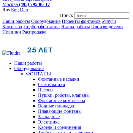
Москва
(495) 795-00-17
Rus
Eng
Deu
Поиск
Наши работы
Оборудование
Проекты фонтанов
Услуги
Контакты
Подбор фонтанов
Этапы работы
Производители
Новинки
Распродажа
Наши работы
Оборудование
ФОНТАНЫ
Фонтанные насадки
Cветильники
Насосы
Пушки, роботы, клапаны
Фонтанные комплекты
Водные площадки
Плавающие фонтаны
Закладные
Электрика
Кабель и соединения
Трубы, фитинги, задвижки