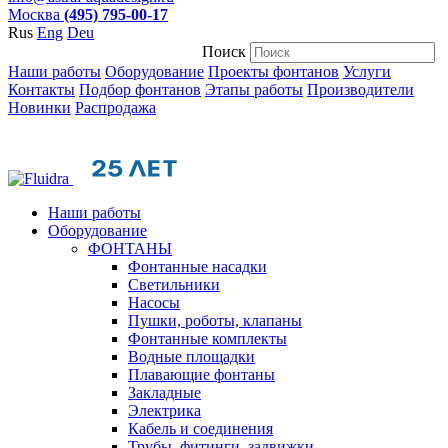
Москва
(495) 795-00-17
Rus
Eng
Deu
Поиск
Наши работы
Оборудование
Проекты фонтанов
Услуги
Контакты
Подбор фонтанов
Этапы работы
Производители
Новинки
Распродажа
Наши работы
Оборудование
ФОНТАНЫ
Фонтанные насадки
Cветильники
Насосы
Пушки, роботы, клапаны
Фонтанные комплекты
Водные площадки
Плавающие фонтаны
Закладные
Электрика
Кабель и соединения
Трубы, фитинги, задвижки