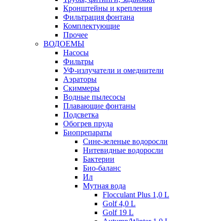
Кронштейны и крепления
Фильтрация фонтана
Комплектующие
Прочее
ВОДОЕМЫ
Насосы
Фильтры
УФ-излучатели и омеднители
Аэраторы
Cкиммеры
Водные пылесосы
Плавающие фонтаны
Подсветка
Обогрев пруда
Биопрепараты
Сине-зеленые водоросли
Нитевидные водоросли
Бактерии
Био-баланс
Ил
Мутная вода
Flocculant Plus 1,0 L
Golf 4,0 L
Golf 19 L