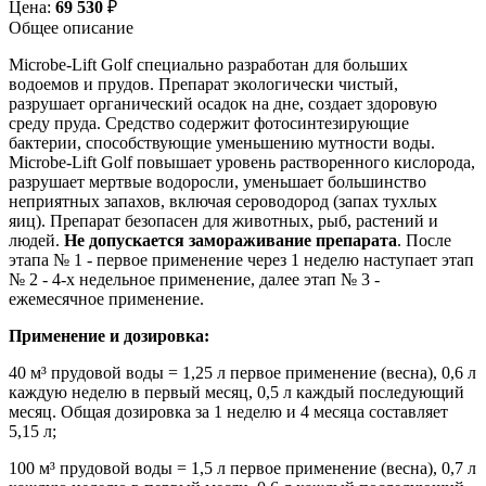
Цена:
69 530
₽
Общее описание
Microbe-Lift Golf cпециально разработан для больших
водоемов и прудов. Препарат экологически чистый,
разрушает органический осадок на дне, создает здоровую
среду пруда. Средство содержит фотосинтезирующие
бактерии, способствующие уменьшению мутности воды.
Microbe-Lift Golf повышает уровень растворенного кислорода,
разрушает мертвые водоросли, уменьшает большинство
неприятных запахов, включая сероводород (запах тухлых
яиц). Препарат безопасен для животных, рыб, растений и
людей.
Не допускается замораживание препарата
. После
этапа № 1 - первое применение через 1 неделю наступает этап
№ 2 - 4-х недельное применение, далее этап № 3 -
ежемесячное применение.
Применение и дозировка:
40 м³ прудовой воды = 1,25 л первое применение (весна), 0,6 л
каждую неделю в первый месяц, 0,5 л каждый последующий
месяц. Общая дозировка за 1 неделю и 4 месяца составляет
5,15 л;
100 м³ прудовой воды = 1,5 л первое применение (весна), 0,7 л