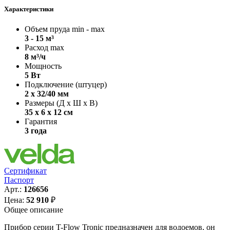
Характеристики
Объем пруда min - max
3 - 15 м³
Расход max
8 м³/ч
Мощность
5 Вт
Подключение (штуцер)
2 х 32/40 мм
Размеры (Д х Ш х В)
35 х 6 х 12 см
Гарантия
3 года
Сертификат
Паспорт
Арт.:
126656
Цена:
52 910
₽
Общее описание
Прибор серии T-Flow Tronic предназначен для водоемов, он