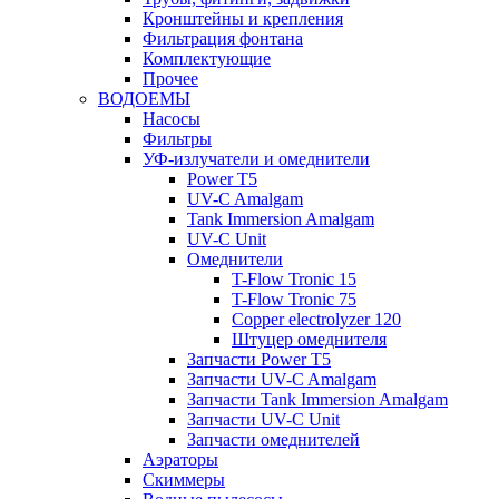
Кронштейны и крепления
Фильтрация фонтана
Комплектующие
Прочее
ВОДОЕМЫ
Насосы
Фильтры
УФ-излучатели и омеднители
Power T5
UV-C Amalgam
Tank Immersion Amalgam
UV-C Unit
Омеднители
T-Flow Tronic 15
T-Flow Tronic 75
Copper electrolyzer 120
Штуцер омеднителя
Запчасти Power T5
Запчасти UV-C Amalgam
Запчасти Tank Immersion Amalgam
Запчасти UV-C Unit
Запчасти омеднителей
Аэраторы
Cкиммеры