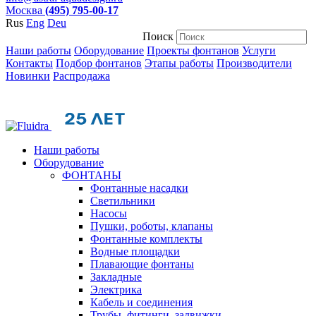
Москва
(495) 795-00-17
Rus
Eng
Deu
Поиск
Наши работы
Оборудование
Проекты фонтанов
Услуги
Контакты
Подбор фонтанов
Этапы работы
Производители
Новинки
Распродажа
Наши работы
Оборудование
ФОНТАНЫ
Фонтанные насадки
Cветильники
Насосы
Пушки, роботы, клапаны
Фонтанные комплекты
Водные площадки
Плавающие фонтаны
Закладные
Электрика
Кабель и соединения
Трубы, фитинги, задвижки