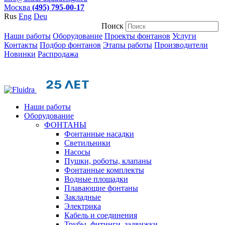
Москва
(495) 795-00-17
Rus
Eng
Deu
Поиск
Наши работы
Оборудование
Проекты фонтанов
Услуги
Контакты
Подбор фонтанов
Этапы работы
Производители
Новинки
Распродажа
Наши работы
Оборудование
ФОНТАНЫ
Фонтанные насадки
Cветильники
Насосы
Пушки, роботы, клапаны
Фонтанные комплекты
Водные площадки
Плавающие фонтаны
Закладные
Электрика
Кабель и соединения
Трубы, фитинги, задвижки