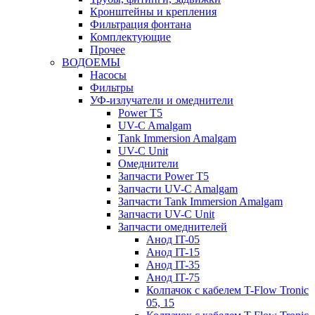
Кронштейны и крепления
Фильтрация фонтана
Комплектующие
Прочее
ВОДОЕМЫ
Насосы
Фильтры
УФ-излучатели и омеднители
Power T5
UV-C Amalgam
Tank Immersion Amalgam
UV-C Unit
Омеднители
Запчасти Power T5
Запчасти UV-C Amalgam
Запчасти Tank Immersion Amalgam
Запчасти UV-C Unit
Запчасти омеднителей
Анод IT-05
Анод IT-15
Анод IT-35
Анод IT-75
Колпачок с кабелем T-Flow Tronic
05, 15