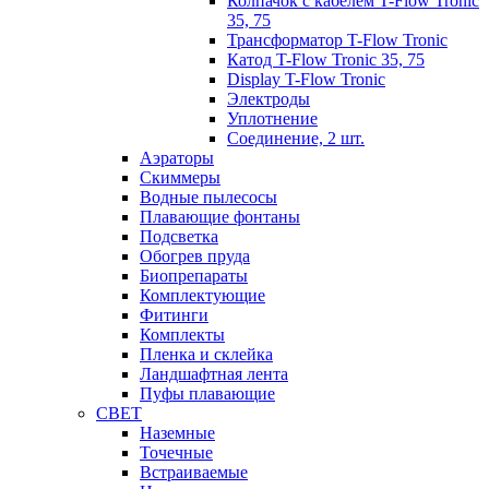
Колпачок с кабелем T-Flow Tronic
35, 75
Трансформатор T-Flow Tronic
Катод T-Flow Tronic 35, 75
Display T-Flow Tronic
Электроды
Уплотнение
Соединение, 2 шт.
Аэраторы
Cкиммеры
Водные пылесосы
Плавающие фонтаны
Подсветка
Обогрев пруда
Биопрепараты
Комплектующие
Фитинги
Комплекты
Пленка и склейка
Ландшафтная лента
Пуфы плавающие
СВЕТ
Наземные
Точечные
Встраиваемые