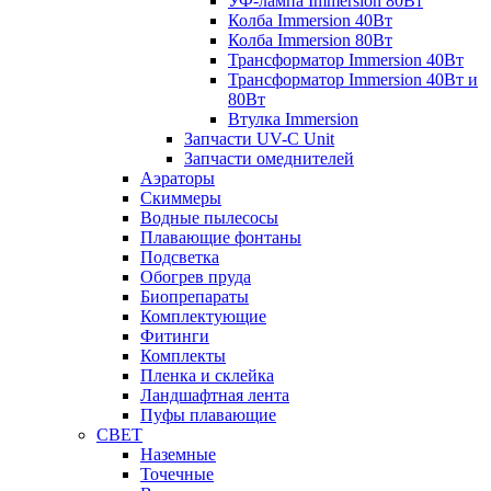
УФ-лампа Immersion 80Вт
Колба Immersion 40Вт
Колба Immersion 80Вт
Трансформатор Immersion 40Вт
Трансформатор Immersion 40Вт и
80Вт
Втулка Immersion
Запчасти UV-C Unit
Запчасти омеднителей
Аэраторы
Cкиммеры
Водные пылесосы
Плавающие фонтаны
Подсветка
Обогрев пруда
Биопрепараты
Комплектующие
Фитинги
Комплекты
Пленка и склейка
Ландшафтная лента
Пуфы плавающие
СВЕТ
Наземные
Точечные