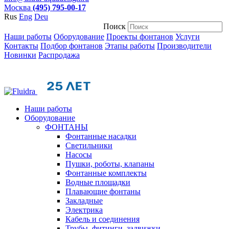
Москва
(495) 795-00-17
Rus
Eng
Deu
Поиск
Наши работы
Оборудование
Проекты фонтанов
Услуги
Контакты
Подбор фонтанов
Этапы работы
Производители
Новинки
Распродажа
Наши работы
Оборудование
ФОНТАНЫ
Фонтанные насадки
Cветильники
Насосы
Пушки, роботы, клапаны
Фонтанные комплекты
Водные площадки
Плавающие фонтаны
Закладные
Электрика
Кабель и соединения
Трубы, фитинги, задвижки