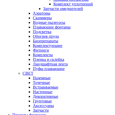
Комплект уплотнений
Запчасти омеднителей
Аэраторы
Cкиммеры
Водные пылесосы
Плавающие фонтаны
Подсветка
Обогрев пруда
Биопрепараты
Комплектующие
Фитинги
Комплекты
Пленка и склейка
Ландшафтная лента
Пуфы плавающие
СВЕТ
Наземные
Точечные
Встраиваемые
Настенные
Декоративные
Грунтовые
Аксессуары
Запчасти
Проекты фонтанов