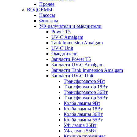
Прочее
ВОДОЕМЫ
Насосы
Фильтры
УФ-излучатели и омеднители
Power T5
UV-C Amalgam
Tank Immersion Amalgam
UV-C Unit
Омеднители
Запчасти Power T5
Запчасти UV-C Amalgam
Запчасти Tank Immersion Amalgam
Запчасти UV-C Unit
Трансформатор 9Вт
Трансформатор 18Вт
Трансформатор 36Вт
Трансформатор 55Вт
Колба лампы 9Вт
Колба лампы 18Вт
Колба лампы 36Вт
Колба лампы 55Вт
УФ-лампа 36Вт
УФ-лампа 55Вт
Крышка прозрачная