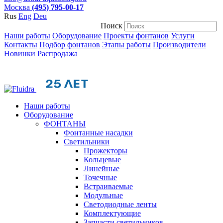
Москва
(495) 795-00-17
Rus
Eng
Deu
Поиск
Наши работы
Оборудование
Проекты фонтанов
Услуги
Контакты
Подбор фонтанов
Этапы работы
Производители
Новинки
Распродажа
Наши работы
Оборудование
ФОНТАНЫ
Фонтанные насадки
Cветильники
Прожекторы
Кольцевые
Линейные
Точечные
Встраиваемые
Модульные
Светодиодные ленты
Комплектующие
Запчасти светильников