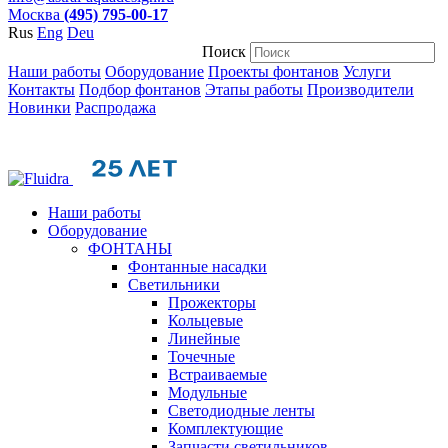
Москва
(495) 795-00-17
Rus
Eng
Deu
Поиск
Наши работы
Оборудование
Проекты фонтанов
Услуги
Контакты
Подбор фонтанов
Этапы работы
Производители
Новинки
Распродажа
Наши работы
Оборудование
ФОНТАНЫ
Фонтанные насадки
Cветильники
Прожекторы
Кольцевые
Линейные
Точечные
Встраиваемые
Модульные
Светодиодные ленты
Комплектующие
Запчасти светильников