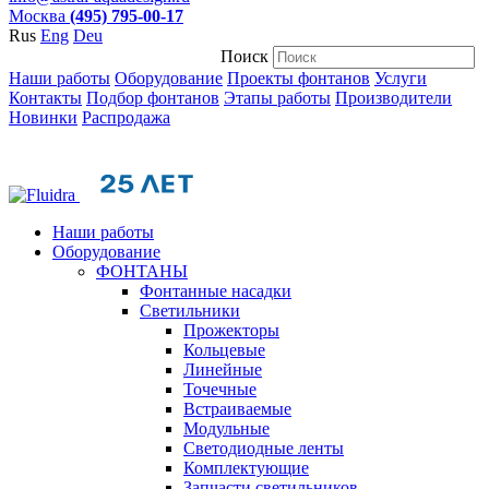
Москва
(495) 795-00-17
Rus
Eng
Deu
Поиск
Наши работы
Оборудование
Проекты фонтанов
Услуги
Контакты
Подбор фонтанов
Этапы работы
Производители
Новинки
Распродажа
Наши работы
Оборудование
ФОНТАНЫ
Фонтанные насадки
Cветильники
Прожекторы
Кольцевые
Линейные
Точечные
Встраиваемые
Модульные
Светодиодные ленты
Комплектующие
Запчасти светильников