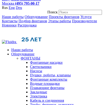
Москва
(495) 795-00-17
Rus
Eng
Deu
Поиск
Наши работы
Оборудование
Проекты фонтанов
Услуги
Контакты
Подбор фонтанов
Этапы работы
Производители
Новинки
Распродажа
Наши работы
Оборудование
ФОНТАНЫ
Фонтанные насадки
Cветильники
Насосы
Пушки, роботы, клапаны
Фонтанные комплекты
Водные площадки
Плавающие фонтаны
Закладные
Электрика
Кабель и соединения
Трубы, фитинги, задвижки