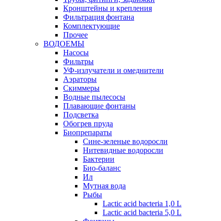
Кронштейны и крепления
Фильтрация фонтана
Комплектующие
Прочее
ВОДОЕМЫ
Насосы
Фильтры
УФ-излучатели и омеднители
Аэраторы
Cкиммеры
Водные пылесосы
Плавающие фонтаны
Подсветка
Обогрев пруда
Биопрепараты
Сине-зеленые водоросли
Нитевидные водоросли
Бактерии
Био-баланс
Ил
Мутная вода
Рыбы
Lactic acid bacteria 1,0 L
Lactic acid bacteria 5,0 L