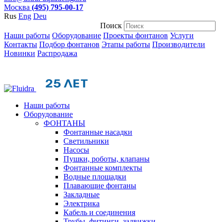
Москва
(495) 795-00-17
Rus
Eng
Deu
Поиск
Наши работы
Оборудование
Проекты фонтанов
Услуги
Контакты
Подбор фонтанов
Этапы работы
Производители
Новинки
Распродажа
Наши работы
Оборудование
ФОНТАНЫ
Фонтанные насадки
Cветильники
Насосы
Пушки, роботы, клапаны
Фонтанные комплекты
Водные площадки
Плавающие фонтаны
Закладные
Электрика
Кабель и соединения
Трубы, фитинги, задвижки