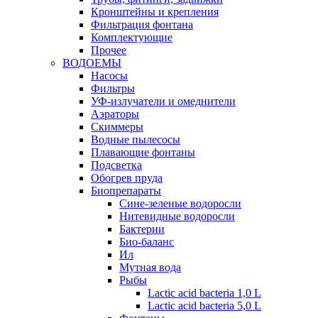
Кронштейны и крепления
Фильтрация фонтана
Комплектующие
Прочее
ВОДОЕМЫ
Насосы
Фильтры
УФ-излучатели и омеднители
Аэраторы
Cкиммеры
Водные пылесосы
Плавающие фонтаны
Подсветка
Обогрев пруда
Биопрепараты
Сине-зеленые водоросли
Нитевидные водоросли
Бактерии
Био-баланс
Ил
Мутная вода
Рыбы
Lactic acid bacteria 1,0 L
Lactic acid bacteria 5,0 L