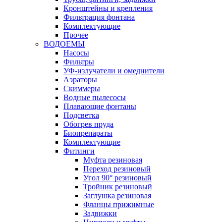
Кронштейны и крепления
Фильтрация фонтана
Комплектующие
Прочее
ВОДОЕМЫ
Насосы
Фильтры
УФ-излучатели и омеднители
Аэраторы
Cкиммеры
Водные пылесосы
Плавающие фонтаны
Подсветка
Обогрев пруда
Биопрепараты
Комплектующие
Фитинги
Муфта резиновая
Переход резиновый
Угол 90° резиновый
Тройник резиновый
Заглушка резиновая
Фланцы прижимные
Задвижки