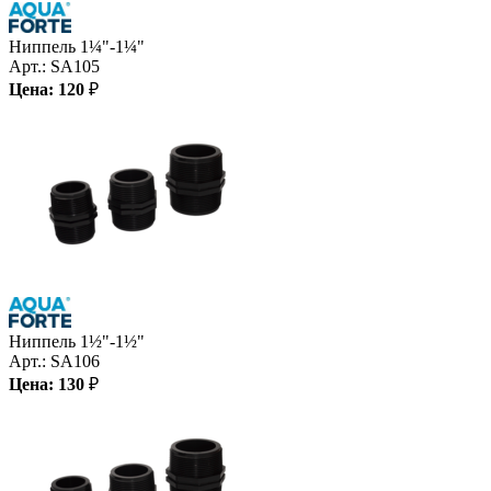
Ниппель 1¼"-1¼"
Арт.:
SA105
Цена:
120
₽
Ниппель 1½"-1½"
Арт.:
SA106
Цена:
130
₽