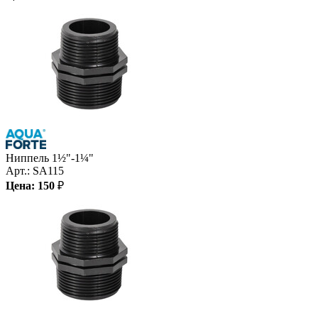
Ниппель 1½"-1¼"
Арт.:
SA115
Цена:
150
₽