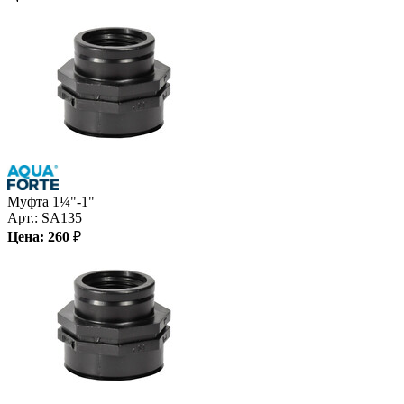
Муфта 1¼"-1"
Арт.:
SA135
Цена:
260
₽