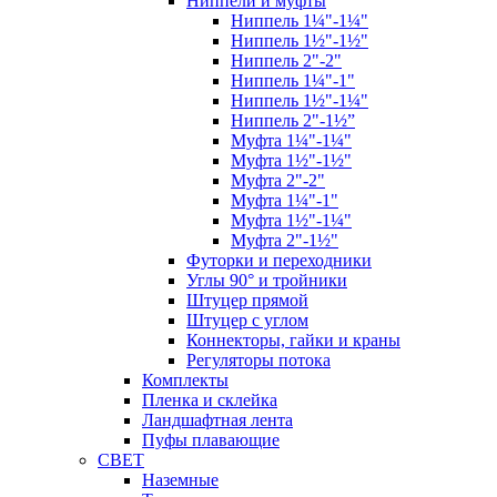
Ниппели и муфты
Ниппель 1¼"-1¼"
Ниппель 1½"-1½"
Ниппель 2"-2"
Ниппель 1¼"-1"
Ниппель 1½"-1¼"
Ниппель 2"-1½”
Муфта 1¼"-1¼"
Муфта 1½"-1½"
Муфта 2"-2"
Муфта 1¼"-1"
Муфта 1½"-1¼"
Муфта 2"-1½"
Футорки и переходники
Углы 90° и тройники
Штуцер прямой
Штуцер с углом
Коннекторы, гайки и краны
Регуляторы потока
Комплекты
Пленка и склейка
Ландшафтная лента
Пуфы плавающие
СВЕТ
Наземные