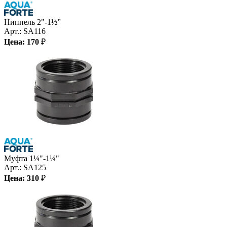
Ниппель 2"-1½”
Арт.:
SA116
Цена:
170
₽
Муфта 1¼"-1¼"
Арт.:
SA125
Цена:
310
₽