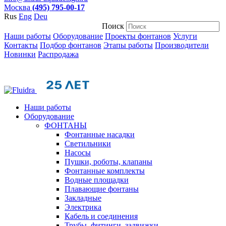
Москва
(495) 795-00-17
Rus
Eng
Deu
Поиск
Наши работы
Оборудование
Проекты фонтанов
Услуги
Контакты
Подбор фонтанов
Этапы работы
Производители
Новинки
Распродажа
Наши работы
Оборудование
ФОНТАНЫ
Фонтанные насадки
Cветильники
Насосы
Пушки, роботы, клапаны
Фонтанные комплекты
Водные площадки
Плавающие фонтаны
Закладные
Электрика
Кабель и соединения
Трубы, фитинги, задвижки