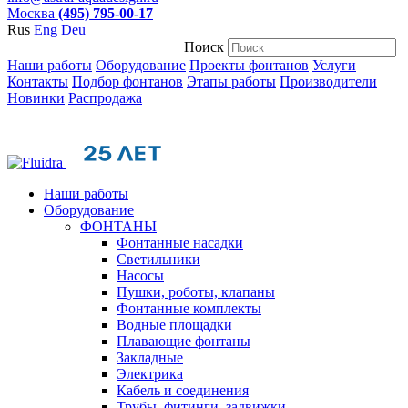
Москва
(495) 795-00-17
Rus
Eng
Deu
Поиск
Наши работы
Оборудование
Проекты фонтанов
Услуги
Контакты
Подбор фонтанов
Этапы работы
Производители
Новинки
Распродажа
Наши работы
Оборудование
ФОНТАНЫ
Фонтанные насадки
Cветильники
Насосы
Пушки, роботы, клапаны
Фонтанные комплекты
Водные площадки
Плавающие фонтаны
Закладные
Электрика
Кабель и соединения
Трубы, фитинги, задвижки