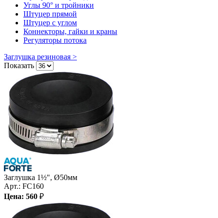
Углы 90° и тройники
Штуцер прямой
Штуцер с углом
Коннекторы, гайки и краны
Регуляторы потока
Заглушка резиновая >
Показать
Заглушка 1½", Ø50мм
Арт.:
FC160
Цена:
560
₽