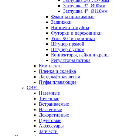
Заглушка 2½", Ø75мм
Заглушка 3", Ø90мм
Заглушка 4", Ø110мм
Фланцы прижимные
Задвижки
Ниппели и муфты
Футорки и переходники
Углы 90° и тройники
Штуцер прямой
Штуцер с углом
Коннекторы, гайки и краны
Регуляторы потока
Комплекты
Пленка и склейка
Ландшафтная лента
Пуфы плавающие
СВЕТ
Наземные
Точечные
Встраиваемые
Настенные
Декоративные
Грунтовые
Аксессуары
Запчасти