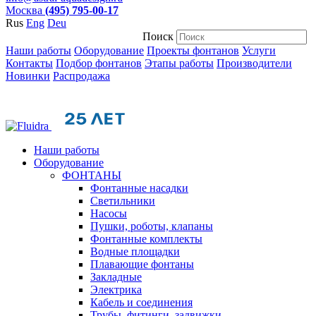
Москва
(495) 795-00-17
Rus
Eng
Deu
Поиск
Наши работы
Оборудование
Проекты фонтанов
Услуги
Контакты
Подбор фонтанов
Этапы работы
Производители
Новинки
Распродажа
Наши работы
Оборудование
ФОНТАНЫ
Фонтанные насадки
Cветильники
Насосы
Пушки, роботы, клапаны
Фонтанные комплекты
Водные площадки
Плавающие фонтаны
Закладные
Электрика
Кабель и соединения
Трубы, фитинги, задвижки