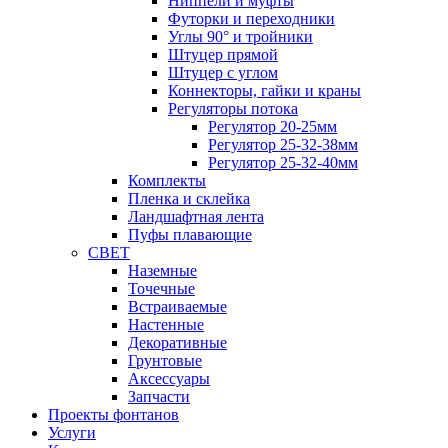
Ниппели и муфты
Футорки и переходники
Углы 90° и тройники
Штуцер прямой
Штуцер с углом
Коннекторы, гайки и краны
Регуляторы потока
Регулятор 20-25мм
Регулятор 25-32-38мм
Регулятор 25-32-40мм
Комплекты
Пленка и склейка
Ландшафтная лента
Пуфы плавающие
СВЕТ
Наземные
Точечные
Встраиваемые
Настенные
Декоративные
Грунтовые
Аксессуары
Запчасти
Проекты фонтанов
Услуги