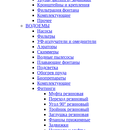
Кронштейны и крепления
Фильтрация фонтана
Комплектующие
Прочее
ВОДОЕМЫ
Насосы
Фильтры
УФ-излучатели и омеднители
Аэраторы
Cкиммеры
Водные пылесосы
Плавающие фонтаны
Подсветка
Обогрев пруда
Биопрепараты
Комплектующие
Фитинги
Муфта резиновая
Переход резиновый
Угол 90° резиновый
Тройник резиновый
Заглушка резиновая
Фланцы прижимные
Задвижки