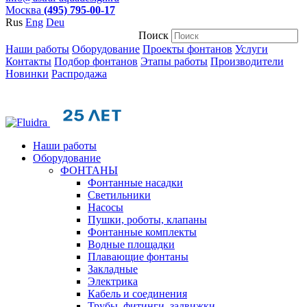
Москва
(495) 795-00-17
Rus
Eng
Deu
Поиск
Наши работы
Оборудование
Проекты фонтанов
Услуги
Контакты
Подбор фонтанов
Этапы работы
Производители
Новинки
Распродажа
Наши работы
Оборудование
ФОНТАНЫ
Фонтанные насадки
Cветильники
Насосы
Пушки, роботы, клапаны
Фонтанные комплекты
Водные площадки
Плавающие фонтаны
Закладные
Электрика
Кабель и соединения
Трубы, фитинги, задвижки