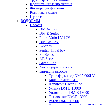
Кронштейны и крепления
Фильтрация фонтана
Комплектующие
Прочее
ВОДОЕМЫ
Насосы
DM-Vario S
DM-E-Series
Prime Vario LV 12V
DM LV 12V
P-Series
Pentair UltraFlow
FP-Series
AF-Series
Green Line
Аксессуары насосов
Запчасти насосов
Трансформатор DM 5.000LV
Колено Green Line
Штуцеры Green Line
Улитка DM-E 13000
Уплотнение DM-E 13000
Основание DM-E 13000
Ротор DM-E 13000