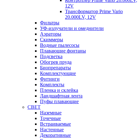
Контроллер Prime Vario 20.000LV,
12V
Трансформатор Prime Vario
20.000LV, 12V
Фильтры
УФ-излучатели и омеднители
Аэраторы
Cкиммеры
Водные пылесосы
Плавающие фонтаны
Подсветка
Обогрев пруда
Биопрепараты
Комплектующие
Фитинги
Комплекты
Пленка и склейка
Ландшафтная лента
Пуфы плавающие
СВЕТ
Наземные
Точечные
Встраиваемые
Настенные
Декоративные