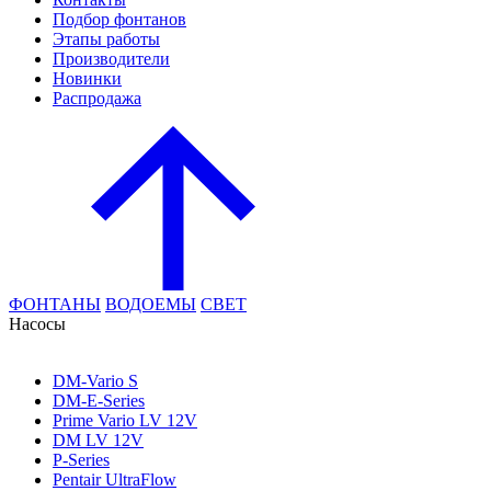
Подбор фонтанов
Этапы работы
Производители
Новинки
Распродажа
ФОНТАНЫ
ВОДОЕМЫ
СВЕТ
Насосы
DM-Vario S
DM-E-Series
Prime Vario LV 12V
DM LV 12V
P-Series
Pentair UltraFlow