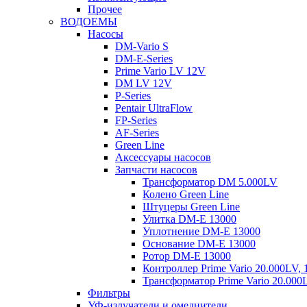
Прочее
ВОДОЕМЫ
Насосы
DM-Vario S
DM-E-Series
Prime Vario LV 12V
DM LV 12V
P-Series
Pentair UltraFlow
FP-Series
AF-Series
Green Line
Аксессуары насосов
Запчасти насосов
Трансформатор DM 5.000LV
Колено Green Line
Штуцеры Green Line
Улитка DM-E 13000
Уплотнение DM-E 13000
Основание DM-E 13000
Ротор DM-E 13000
Контроллер Prime Vario 20.000LV,
Трансформатор Prime Vario 20.000
Фильтры
УФ-излучатели и омеднители