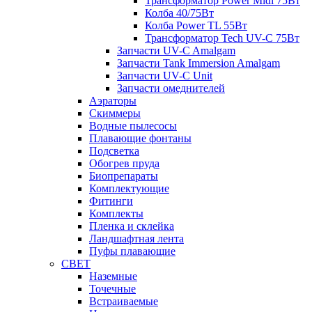
Трансформатор Power Midi 75Вт
Колба 40/75Вт
Колба Power TL 55Вт
Трансформатор Tech UV-C 75Вт
Запчасти UV-C Amalgam
Запчасти Tank Immersion Amalgam
Запчасти UV-C Unit
Запчасти омеднителей
Аэраторы
Cкиммеры
Водные пылесосы
Плавающие фонтаны
Подсветка
Обогрев пруда
Биопрепараты
Комплектующие
Фитинги
Комплекты
Пленка и склейка
Ландшафтная лента
Пуфы плавающие
СВЕТ
Наземные
Точечные
Встраиваемые