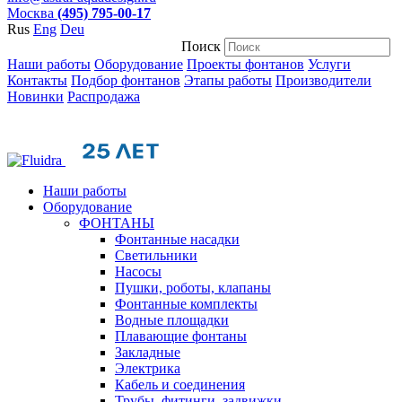
Москва
(495) 795-00-17
Rus
Eng
Deu
Поиск
Наши работы
Оборудование
Проекты фонтанов
Услуги
Контакты
Подбор фонтанов
Этапы работы
Производители
Новинки
Распродажа
Наши работы
Оборудование
ФОНТАНЫ
Фонтанные насадки
Cветильники
Насосы
Пушки, роботы, клапаны
Фонтанные комплекты
Водные площадки
Плавающие фонтаны
Закладные
Электрика
Кабель и соединения
Трубы, фитинги, задвижки