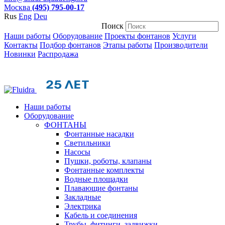
Москва
(495) 795-00-17
Rus
Eng
Deu
Поиск
Наши работы
Оборудование
Проекты фонтанов
Услуги
Контакты
Подбор фонтанов
Этапы работы
Производители
Новинки
Распродажа
Наши работы
Оборудование
ФОНТАНЫ
Фонтанные насадки
Cветильники
Насосы
Пушки, роботы, клапаны
Фонтанные комплекты
Водные площадки
Плавающие фонтаны
Закладные
Электрика
Кабель и соединения
Трубы, фитинги, задвижки