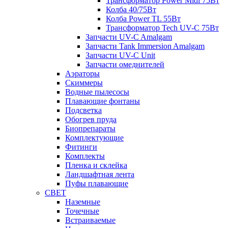
Трансформатор Power Midi 75Вт
Колба 40/75Вт
Колба Power TL 55Вт
Трансформатор Tech UV-C 75Вт
Запчасти UV-C Amalgam
Запчасти Tank Immersion Amalgam
Запчасти UV-C Unit
Запчасти омеднителей
Аэраторы
Cкиммеры
Водные пылесосы
Плавающие фонтаны
Подсветка
Обогрев пруда
Биопрепараты
Комплектующие
Фитинги
Комплекты
Пленка и склейка
Ландшафтная лента
Пуфы плавающие
СВЕТ
Наземные
Точечные
Встраиваемые