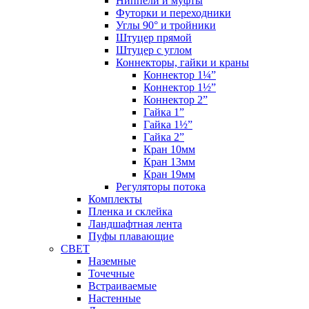
Ниппели и муфты
Футорки и переходники
Углы 90° и тройники
Штуцер прямой
Штуцер с углом
Коннекторы, гайки и краны
Коннектор 1¼”
Коннектор 1½”
Коннектор 2”
Гайка 1”
Гайка 1½”
Гайка 2”
Кран 10мм
Кран 13мм
Кран 19мм
Регуляторы потока
Комплекты
Пленка и склейка
Ландшафтная лента
Пуфы плавающие
СВЕТ
Наземные
Точечные
Встраиваемые
Настенные