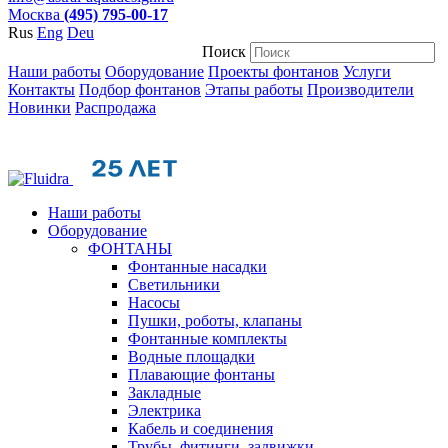
Москва
(495) 795-00-17
Rus
Eng
Deu
Поиск
Наши работы
Оборудование
Проекты фонтанов
Услуги
Контакты
Подбор фонтанов
Этапы работы
Производители
Новинки
Распродажа
Наши работы
Оборудование
ФОНТАНЫ
Фонтанные насадки
Cветильники
Насосы
Пушки, роботы, клапаны
Фонтанные комплекты
Водные площадки
Плавающие фонтаны
Закладные
Электрика
Кабель и соединения
Трубы, фитинги, задвижки