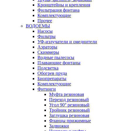
Кронштейны и крепления
Фильтрация фонтана
Комплектующие
Прочее
ВОДОЕМЫ
Насосы
Фильтры
УФ-излучатели и омеднители
Аэраторы
Cкиммеры
Водные пылесосы
Плавающие фонтаны
Подсветка
Обогрев пруда
Биопрепараты
Комплектующие
Фитинги
Муфта резиновая
Переход резиновый
Угол 90° резиновый
Тройник резиновый
Заглушка резиновая
Фланцы прижимные
Задвижки