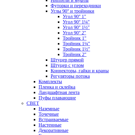
Ниппели и муфты
Футорки и переходники
Углы 90° и тройники
Угол 90° 1"
Угол 90° 1¼"
Угол 90° 1½"
Угол 90° 2"
Тройник 1"
Тройник 1¼"
Тройник 1½"
Тройник 2"
Штуцер прямой
Штуцер с углом
Коннекторы, гайки и краны
Регуляторы потока
Комплекты
Пленка и склейка
Ландшафтная лента
Пуфы плавающие
СВЕТ
Наземные
Точечные
Встраиваемые
Настенные
Декоративные