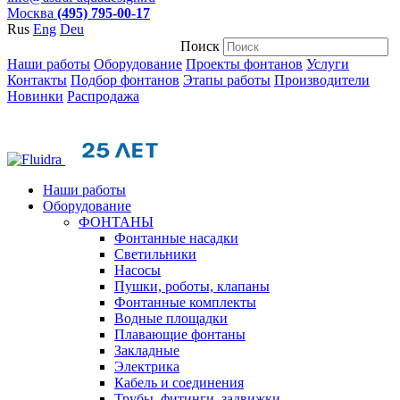
Москва
(495) 795-00-17
Rus
Eng
Deu
Поиск
Наши работы
Оборудование
Проекты фонтанов
Услуги
Контакты
Подбор фонтанов
Этапы работы
Производители
Новинки
Распродажа
Наши работы
Оборудование
ФОНТАНЫ
Фонтанные насадки
Cветильники
Насосы
Пушки, роботы, клапаны
Фонтанные комплекты
Водные площадки
Плавающие фонтаны
Закладные
Электрика
Кабель и соединения
Трубы, фитинги, задвижки