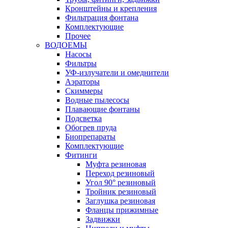
Кронштейны и крепления
Фильтрация фонтана
Комплектующие
Прочее
ВОДОЕМЫ
Насосы
Фильтры
УФ-излучатели и омеднители
Аэраторы
Cкиммеры
Водные пылесосы
Плавающие фонтаны
Подсветка
Обогрев пруда
Биопрепараты
Комплектующие
Фитинги
Муфта резиновая
Переход резиновый
Угол 90° резиновый
Тройник резиновый
Заглушка резиновая
Фланцы прижимные
Задвижки