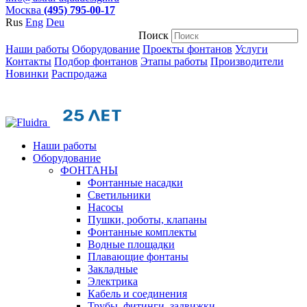
Москва
(495) 795-00-17
Rus
Eng
Deu
Поиск
Наши работы
Оборудование
Проекты фонтанов
Услуги
Контакты
Подбор фонтанов
Этапы работы
Производители
Новинки
Распродажа
Наши работы
Оборудование
ФОНТАНЫ
Фонтанные насадки
Cветильники
Насосы
Пушки, роботы, клапаны
Фонтанные комплекты
Водные площадки
Плавающие фонтаны
Закладные
Электрика
Кабель и соединения
Трубы, фитинги, задвижки