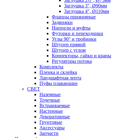
Заглушка 2½", Ø75мм
Заглушка 3", Ø90мм
Заглушка 4", Ø110мм
Фланцы прижимные
Задвижки
Ниппели и муфты
Футорки и переходники
Углы 90° и тройники
Штуцер прямой
Штуцер с углом
Коннекторы, гайки и краны
Регуляторы потока
Комплекты
Пленка и склейка
Ландшафтная лента
Пуфы плавающие
СВЕТ
Наземные
Точечные
Встраиваемые
Настенные
Декоративные
Грунтовые
Аксессуары
Запчасти