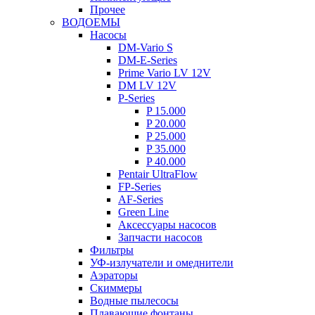
Прочее
ВОДОЕМЫ
Насосы
DM-Vario S
DM-E-Series
Prime Vario LV 12V
DM LV 12V
P-Series
P 15.000
P 20.000
P 25.000
P 35.000
P 40.000
Pentair UltraFlow
FP-Series
AF-Series
Green Line
Аксессуары насосов
Запчасти насосов
Фильтры
УФ-излучатели и омеднители
Аэраторы
Cкиммеры
Водные пылесосы
Плавающие фонтаны