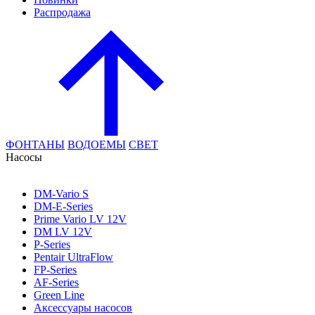
Распродажа
ФОНТАНЫ
ВОДОЕМЫ
СВЕТ
Насосы
DM-Vario S
DM-E-Series
Prime Vario LV 12V
DM LV 12V
P-Series
Pentair UltraFlow
FP-Series
AF-Series
Green Line
Аксессуары насосов