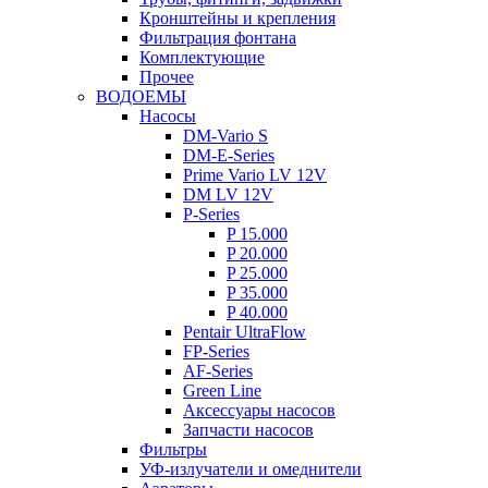
Кронштейны и крепления
Фильтрация фонтана
Комплектующие
Прочее
ВОДОЕМЫ
Насосы
DM-Vario S
DM-E-Series
Prime Vario LV 12V
DM LV 12V
P-Series
P 15.000
P 20.000
P 25.000
P 35.000
P 40.000
Pentair UltraFlow
FP-Series
AF-Series
Green Line
Аксессуары насосов
Запчасти насосов
Фильтры
УФ-излучатели и омеднители