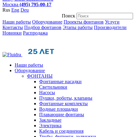
Москва
(495) 795-00-17
Rus
Eng
Deu
Поиск
Наши работы
Оборудование
Проекты фонтанов
Услуги
Контакты
Подбор фонтанов
Этапы работы
Производители
Новинки
Распродажа
Наши работы
Оборудование
ФОНТАНЫ
Фонтанные насадки
Cветильники
Насосы
Пушки, роботы, клапаны
Фонтанные комплекты
Водные площадки
Плавающие фонтаны
Закладные
Электрика
Кабель и соединения
Трубы, фитинги, задвижки