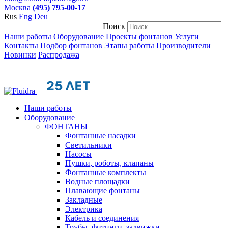
Москва
(495) 795-00-17
Rus
Eng
Deu
Поиск
Наши работы
Оборудование
Проекты фонтанов
Услуги
Контакты
Подбор фонтанов
Этапы работы
Производители
Новинки
Распродажа
Наши работы
Оборудование
ФОНТАНЫ
Фонтанные насадки
Cветильники
Насосы
Пушки, роботы, клапаны
Фонтанные комплекты
Водные площадки
Плавающие фонтаны
Закладные
Электрика
Кабель и соединения
Трубы, фитинги, задвижки