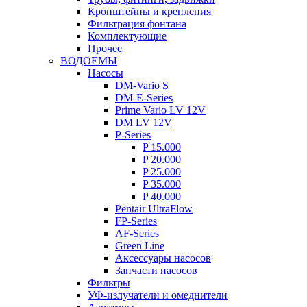
Кронштейны и крепления
Фильтрация фонтана
Комплектующие
Прочее
ВОДОЕМЫ
Насосы
DM-Vario S
DM-E-Series
Prime Vario LV 12V
DM LV 12V
P-Series
P 15.000
P 20.000
P 25.000
P 35.000
P 40.000
Pentair UltraFlow
FP-Series
AF-Series
Green Line
Аксессуары насосов
Запчасти насосов
Фильтры
УФ-излучатели и омеднители