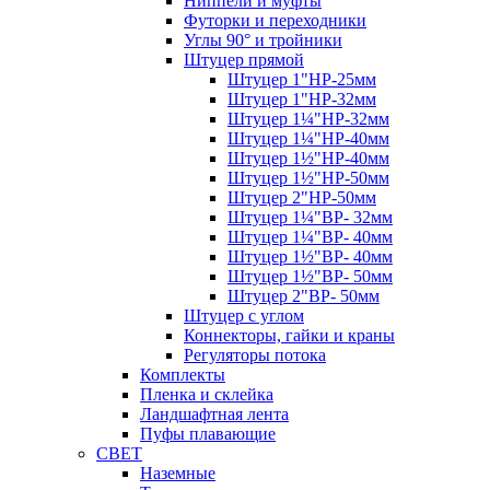
Ниппели и муфты
Футорки и переходники
Углы 90° и тройники
Штуцер прямой
Штуцер 1"НР-25мм
Штуцер 1"НР-32мм
Штуцер 1¼"НР-32мм
Штуцер 1¼"НР-40мм
Штуцер 1½"НР-40мм
Штуцер 1½"НР-50мм
Штуцер 2"НР-50мм
Штуцер 1¼"ВР- 32мм
Штуцер 1¼"ВР- 40мм
Штуцер 1½"ВР- 40мм
Штуцер 1½"ВР- 50мм
Штуцер 2"ВР- 50мм
Штуцер с углом
Коннекторы, гайки и краны
Регуляторы потока
Комплекты
Пленка и склейка
Ландшафтная лента
Пуфы плавающие
СВЕТ
Наземные