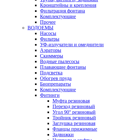
Кронштейны и крепления
Фильтрация фонтана
Комплектующие
Прочее
ВОДОЕМЫ
Насосы
Фильтры
УФ-излучатели и омеднители
Аэраторы
Cкиммеры
Водные пылесосы
Плавающие фонтаны
Подсветка
Обогрев пруда
Биопрепараты
Комплектующие
Фитинги
Муфта резиновая
Переход резиновый
Угол 90° резиновый
Тройник резиновый
Заглушка резиновая
Фланцы прижимные
Задвижки