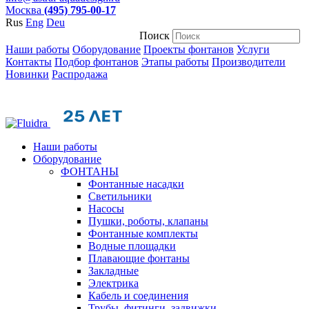
Москва
(495) 795-00-17
Rus
Eng
Deu
Поиск
Наши работы
Оборудование
Проекты фонтанов
Услуги
Контакты
Подбор фонтанов
Этапы работы
Производители
Новинки
Распродажа
Наши работы
Оборудование
ФОНТАНЫ
Фонтанные насадки
Cветильники
Насосы
Пушки, роботы, клапаны
Фонтанные комплекты
Водные площадки
Плавающие фонтаны
Закладные
Электрика
Кабель и соединения
Трубы, фитинги, задвижки