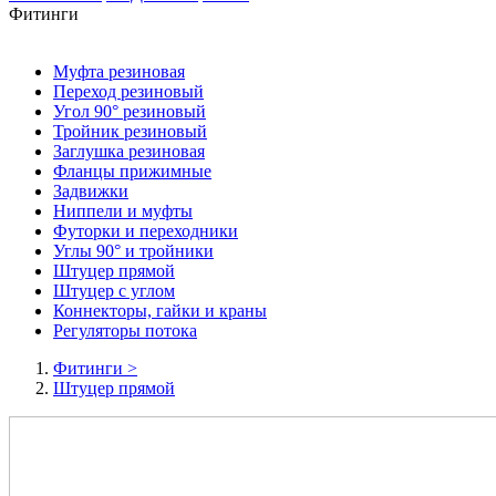
Фитинги
Муфта резиновая
Переход резиновый
Угол 90° резиновый
Тройник резиновый
Заглушка резиновая
Фланцы прижимные
Задвижки
Ниппели и муфты
Футорки и переходники
Углы 90° и тройники
Штуцер прямой
Штуцер с углом
Коннекторы, гайки и краны
Регуляторы потока
Фитинги
>
Штуцер прямой