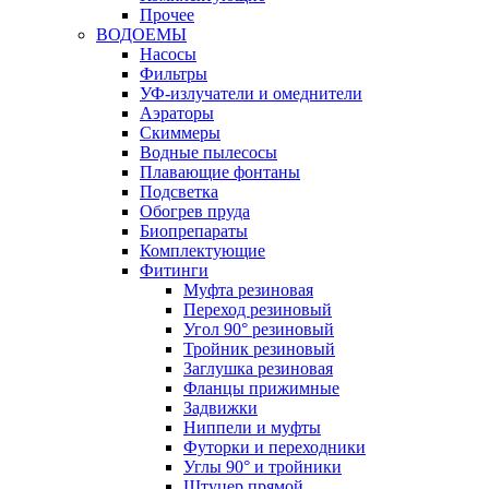
Прочее
ВОДОЕМЫ
Насосы
Фильтры
УФ-излучатели и омеднители
Аэраторы
Cкиммеры
Водные пылесосы
Плавающие фонтаны
Подсветка
Обогрев пруда
Биопрепараты
Комплектующие
Фитинги
Муфта резиновая
Переход резиновый
Угол 90° резиновый
Тройник резиновый
Заглушка резиновая
Фланцы прижимные
Задвижки
Ниппели и муфты
Футорки и переходники
Углы 90° и тройники
Штуцер прямой