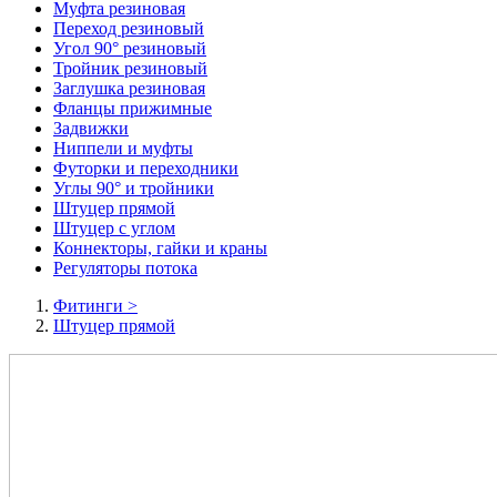
Муфта резиновая
Переход резиновый
Угол 90° резиновый
Тройник резиновый
Заглушка резиновая
Фланцы прижимные
Задвижки
Ниппели и муфты
Футорки и переходники
Углы 90° и тройники
Штуцер прямой
Штуцер с углом
Коннекторы, гайки и краны
Регуляторы потока
Фитинги
>
Штуцер прямой