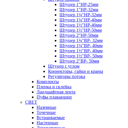
Штуцер 1"НР-25мм
Штуцер 1"НР-32мм
Штуцер 1¼"НР-32мм
Штуцер 1¼"НР-40мм
Штуцер 1½"НР-40мм
Штуцер 1½"НР-50мм
Штуцер 2"НР-50мм
Штуцер 1¼"ВР- 32мм
Штуцер 1¼"ВР- 40мм
Штуцер 1½"ВР- 40мм
Штуцер 1½"ВР- 50мм
Штуцер 2"ВР- 50мм
Штуцер с углом
Коннекторы, гайки и краны
Регуляторы потока
Комплекты
Пленка и склейка
Ландшафтная лента
Пуфы плавающие
СВЕТ
Наземные
Точечные
Встраиваемые
Настенные
Декоративные