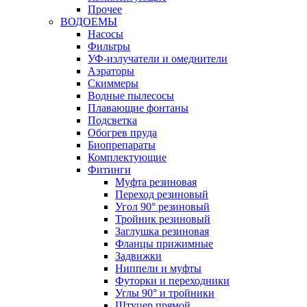
Прочее
ВОДОЕМЫ
Насосы
Фильтры
УФ-излучатели и омеднители
Аэраторы
Cкиммеры
Водные пылесосы
Плавающие фонтаны
Подсветка
Обогрев пруда
Биопрепараты
Комплектующие
Фитинги
Муфта резиновая
Переход резиновый
Угол 90° резиновый
Тройник резиновый
Заглушка резиновая
Фланцы прижимные
Задвижки
Ниппели и муфты
Футорки и переходники
Углы 90° и тройники
Штуцер прямой