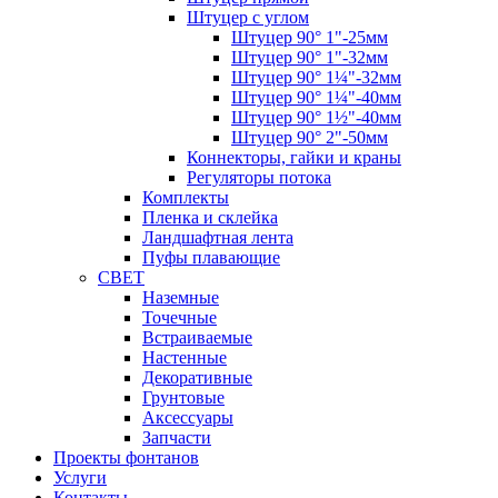
Штуцер с углом
Штуцер 90° 1"-25мм
Штуцер 90° 1"-32мм
Штуцер 90° 1¼"-32мм
Штуцер 90° 1¼"-40мм
Штуцер 90° 1½"-40мм
Штуцер 90° 2"-50мм
Коннекторы, гайки и краны
Регуляторы потока
Комплекты
Пленка и склейка
Ландшафтная лента
Пуфы плавающие
СВЕТ
Наземные
Точечные
Встраиваемые
Настенные
Декоративные
Грунтовые
Аксессуары
Запчасти
Проекты фонтанов
Услуги
Контакты