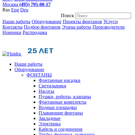
Москва
(495) 795-00-17
Rus
Eng
Deu
Поиск
Наши работы
Оборудование
Проекты фонтанов
Услуги
Контакты
Подбор фонтанов
Этапы работы
Производители
Новинки
Распродажа
Наши работы
Оборудование
ФОНТАНЫ
Фонтанные насадки
Cветильники
Насосы
Пушки, роботы, клапаны
Фонтанные комплекты
Водные площадки
Плавающие фонтаны
Закладные
Электрика
Кабель и соединения
Трубы, фитинги, задвижки