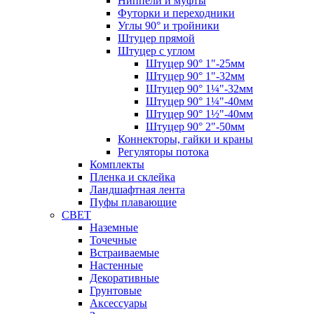
Ниппели и муфты
Футорки и переходники
Углы 90° и тройники
Штуцер прямой
Штуцер с углом
Штуцер 90° 1"-25мм
Штуцер 90° 1"-32мм
Штуцер 90° 1¼"-32мм
Штуцер 90° 1¼"-40мм
Штуцер 90° 1½"-40мм
Штуцер 90° 2"-50мм
Коннекторы, гайки и краны
Регуляторы потока
Комплекты
Пленка и склейка
Ландшафтная лента
Пуфы плавающие
СВЕТ
Наземные
Точечные
Встраиваемые
Настенные
Декоративные
Грунтовые
Аксессуары