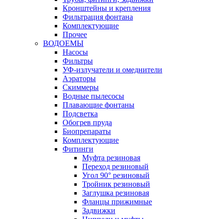
Кронштейны и крепления
Фильтрация фонтана
Комплектующие
Прочее
ВОДОЕМЫ
Насосы
Фильтры
УФ-излучатели и омеднители
Аэраторы
Cкиммеры
Водные пылесосы
Плавающие фонтаны
Подсветка
Обогрев пруда
Биопрепараты
Комплектующие
Фитинги
Муфта резиновая
Переход резиновый
Угол 90° резиновый
Тройник резиновый
Заглушка резиновая
Фланцы прижимные
Задвижки