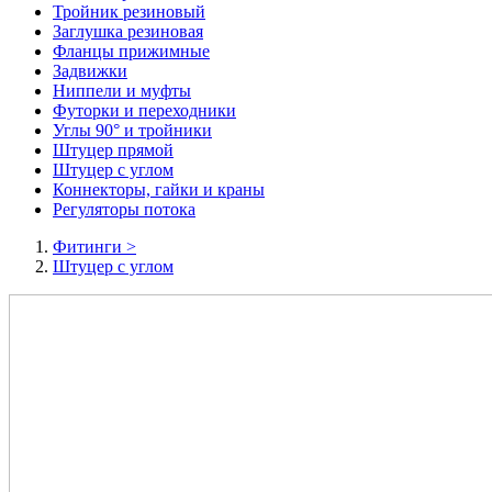
Тройник резиновый
Заглушка резиновая
Фланцы прижимные
Задвижки
Ниппели и муфты
Футорки и переходники
Углы 90° и тройники
Штуцер прямой
Штуцер с углом
Коннекторы, гайки и краны
Регуляторы потока
Фитинги
>
Штуцер с углом